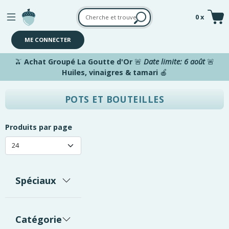
Aller au contenu principal
0 x
ME CONNECTER
🫒
Achat Groupé La Goutte d'Or
🚨
Date limite: 6 août
🚨
Huiles, vinaigres & tamari
🍎
POTS ET BOUTEILLES
Produits par page
Spéciaux
Catégorie