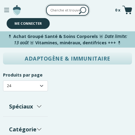
Aller au contenu principal
0 x
ME CONNECTER
💊
Achat Groupé Santé & Soins Corporels
🚨
Date limite:
13 août
🚨
Vitamines, minéraux, dentifrices +++
💊
ADAPTOGÈNE & IMMUNITAIRE
Produits par page
Spéciaux
Catégorie