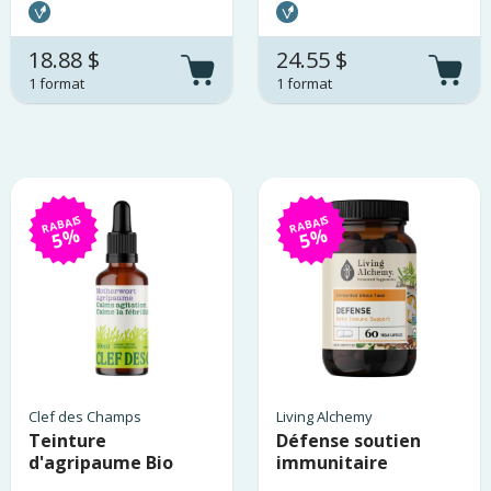
18.88 $
24.55 $
1 format
1 format
RABAIS
RABAIS
5%
5%
Clef des Champs
Living Alchemy
Teinture
Défense soutien
d'agripaume Bio
immunitaire