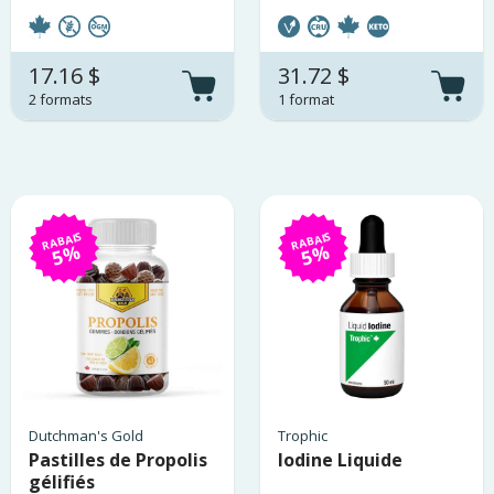
17.16 $
31.72 $
2 formats
1 format
RABAIS
RABAIS
5%
5%
Dutchman's Gold
Trophic
Pastilles de Propolis
Iodine Liquide
gélifiés