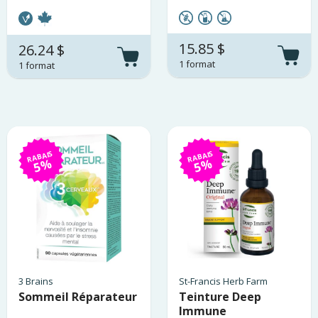
15.85 $
26.24 $
1 format
1 format
RABAIS
RABAIS
5%
5%
3 Brains
St-Francis Herb Farm
Sommeil Réparateur
Teinture Deep
Immune