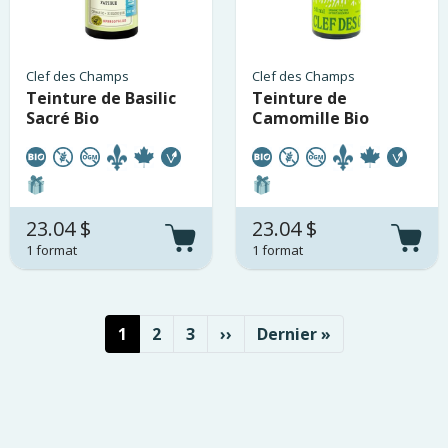
Clef des Champs
Clef des Champs
Teinture de Basilic
Teinture de
Sacré Bio
Camomille Bio
23.04 $
23.04 $
1 format
1 format
Pagination
Page courante
Page
Page
Page suivante
Dernière page
1
2
3
››
Dernier »