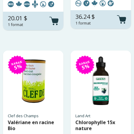
36.24 $
20.01 $
1 format
1 format
RABAIS
RABAIS
5%
5%
Clef des Champs
Land Art
Valériane en racine
Chlorophylle 15x
Bio
nature