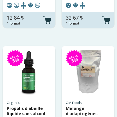
12.84 $
32.67 $
1 format
1 format
RABAIS
RABAIS
5%
5%
Organika
OM Foods
Propolis d'abeille
Mélange
liquide sans alcool
d'adaptogènes