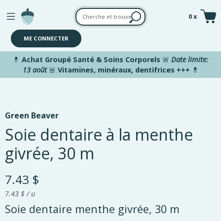
Aller au contenu principal
0 x
ME CONNECTER
💊
Achat Groupé Santé & Soins Corporels
🚨
Date limite:
13 août
🚨
Vitamines, minéraux, dentifrices +++
💊
Green Beaver
Soie dentaire à la menthe
givrée, 30 m
7.43 $
7.43 $ / u
Soie dentaire menthe givrée, 30 m