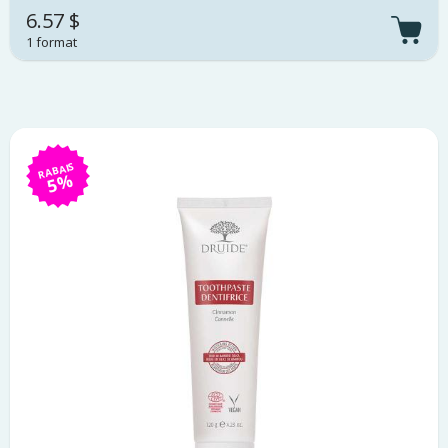
6.57 $
1 format
RABAIS
5%