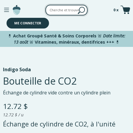
Aller au contenu principal
0 x
ME CONNECTER
💊
Achat Groupé Santé & Soins Corporels
🚨
Date limite:
13 août
🚨
Vitamines, minéraux, dentifrices +++
💊
Indigo Soda
Bouteille de CO2
Échange de cylindre vide contre un cylindre plein
12.72 $
12.72 $ / u
Échange de cylindre de CO2, à l'unité