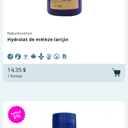
Naturessence
Hydrolat de mélèze lariçin
14.35 $
1 format
RABAIS
5%