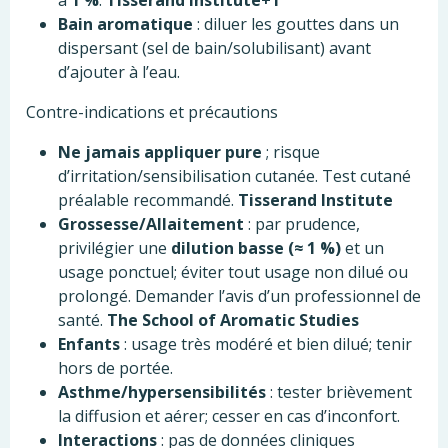
à
1 %
.
Tisserand Institute+1
Bain aromatique
: diluer les gouttes dans un
dispersant (sel de bain/solubilisant) avant
d’ajouter à l’eau.
Contre-indications et précautions
Ne jamais appliquer pure
; risque
d’irritation/sensibilisation cutanée. Test cutané
préalable recommandé.
Tisserand Institute
Grossesse/Allaitement
: par prudence,
privilégier une
dilution basse (≈ 1 %)
et un
usage ponctuel; éviter tout usage non dilué ou
prolongé. Demander l’avis d’un professionnel de
santé.
The School of Aromatic Studies
Enfants
: usage très modéré et bien dilué; tenir
hors de portée.
Asthme/hypersensibilités
: tester brièvement
la diffusion et aérer; cesser en cas d’inconfort.
Interactions
: pas de données cliniques