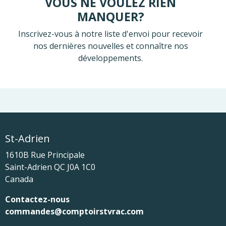
VOUS NE VOULEZ RIEN
MANQUER?
Inscrivez-vous à notre liste d'envoi pour recevoir
nos dernières nouvelles et connaître nos
développements.
St-Adrien
1610B Rue Principale
Saint-Adrien
QC
J0A 1C0
Canada
Contactez-nous
commandes@comptoirstvrac.com