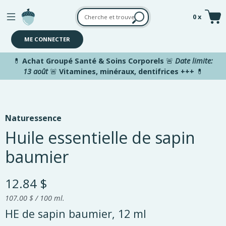
Aller au contenu principal
0 x
ME CONNECTER
💊
Achat Groupé Santé & Soins Corporels
🚨
Date limite:
13 août
🚨
Vitamines, minéraux, dentifrices +++
💊
Naturessence
Huile essentielle de sapin
baumier
12.84 $
107.00 $ / 100 ml.
HE de sapin baumier, 12 ml