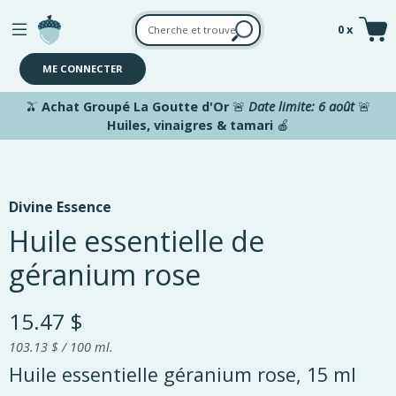
Aller au contenu principal
0 x
ME CONNECTER
🫒
Achat Groupé La Goutte d'Or
🚨
Date limite: 6 août
🚨
Huiles, vinaigres & tamari
🍎
Divine Essence
Huile essentielle de
géranium rose
15.47 $
103.13 $ / 100 ml.
Huile essentielle géranium rose, 15 ml