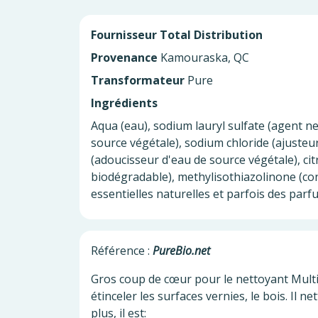
Fournisseur
Total Distribution
Provenance
Kamouraska, QC
Transformateur
Pure
Ingrédients
Aqua (eau), sodium lauryl sulfate (agent n
source végétale), sodium chloride (ajusteur
(adoucisseur d'eau de source végétale), cit
biodégradable), methylisothiazolinone (co
essentielles naturelles et parfois des par
Référence :
PureBio.net
Gros coup de cœur pour le nettoyant Multisurf
étinceler les surfaces vernies, le bois. Il ne
plus, il est: