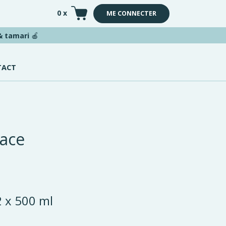
0 x
ME CONNECTER
 & tamari
🍎
TACT
face
2 x 500 ml