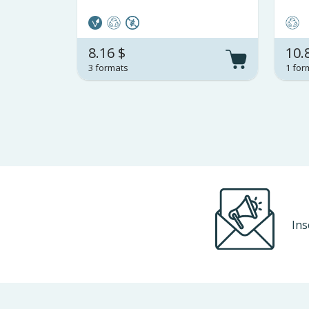
8.16 $
10.
3 formats
1 for
Ins