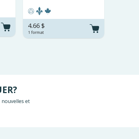
4.66 $
1 format
UER?
 nouvelles et