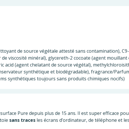
ettoyant de source végétale attesté sans contamination), C9-
 de viscosité minéral), glycereth-2 cocoate (agent mouillant
ric acid (agent chelatant de source végétal), methylchlorois
nservateur synthétique et biodégradable), fragrance/Parfu
fums synthétiques toujours sans produits chimiques nocifs)
ace Pure depuis plus de 15 ans. Il est super efficace pour fair
ttoie
sans traces
les écrans d’ordinateur, de téléphone et les 