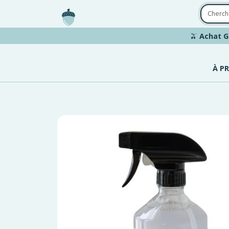
Aller au contenu principal
🫒
Achat G
À P