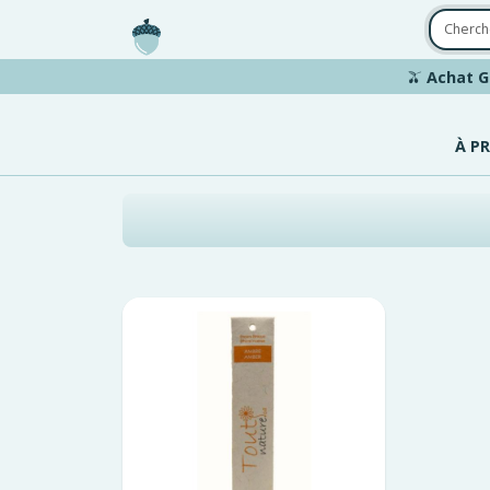
Aller au contenu principal
🫒
Achat G
À P