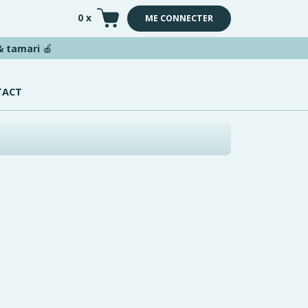
0 x
ME CONNECTER
 & tamari
🍎
TACT