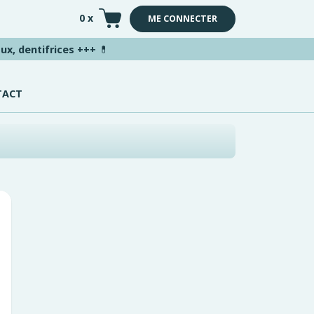
0 x
ME CONNECTER
ux, dentifrices +++
💊
TACT