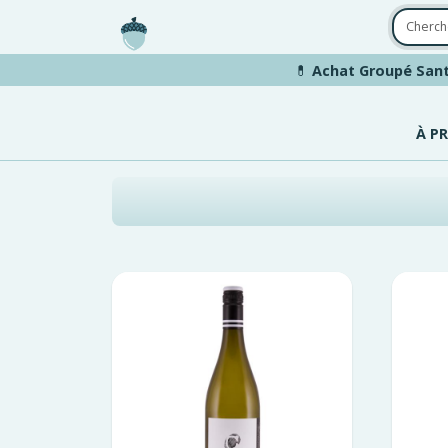
Aller au contenu principal
💊
Achat Groupé Sant
À P