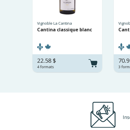
Vignoble La Cantina
Vignob
Cantina classique blanc
Cant
22.58 $
70.9
4 formats
3 form
Ins