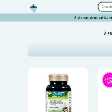
Aller au contenu principal
💊
Achat Groupé Sant
À P
RABA
5