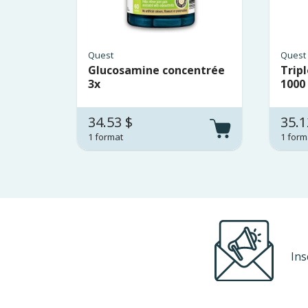
Quest
Quest
Glucosamine concentrée
Tripl
3x
1000
34.53 $
35.1
1 format
1 form
Ins