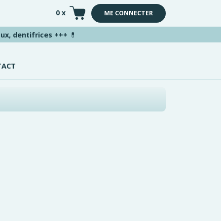
0 x
ME CONNECTER
ux, dentifrices +++
💊
TACT