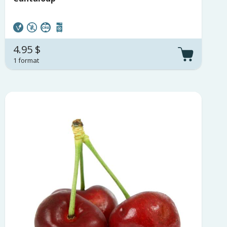
4.95 $
1 format