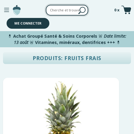
Aller au contenu principal
0 x
ME CONNECTER
💊
Achat Groupé Santé & Soins Corporels
🚨
Date limite:
13 août
🚨
Vitamines, minéraux, dentifrices +++
💊
PRODUITS: FRUITS FRAIS