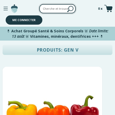
Aller au contenu principal
0 x
ME CONNECTER
💊
Achat Groupé Santé & Soins Corporels
🚨
Date limite:
13 août
🚨
Vitamines, minéraux, dentifrices +++
💊
PRODUITS: GEN V