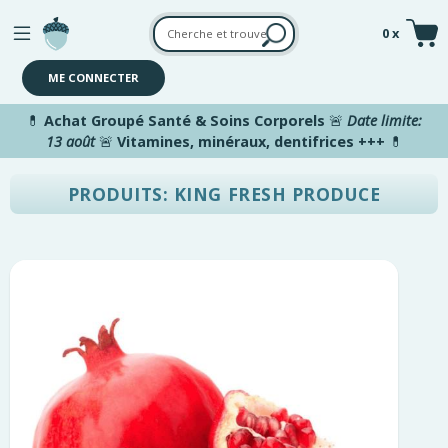
Aller au contenu principal
0 x
ME CONNECTER
💊
Achat Groupé Santé & Soins Corporels
🚨
Date limite:
13 août
🚨
Vitamines, minéraux, dentifrices +++
💊
PRODUITS: KING FRESH PRODUCE