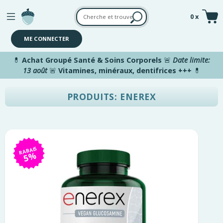
Aller au contenu principal
0 x
ME CONNECTER
💊
Achat Groupé Santé & Soins Corporels
🚨
Date limite:
13 août
🚨
Vitamines, minéraux, dentifrices +++
💊
PRODUITS: ENEREX
RABAIS
5%