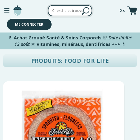
Aller au contenu principal
0 x
ME CONNECTER
💊
Achat Groupé Santé & Soins Corporels
🚨
Date limite:
13 août
🚨
Vitamines, minéraux, dentifrices +++
💊
PRODUITS: FOOD FOR LIFE