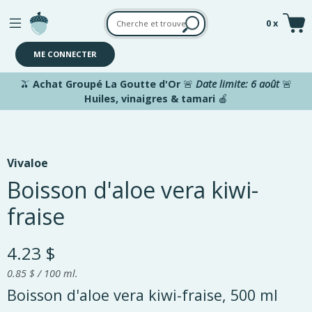
Aller au contenu principal
0 x
ME CONNECTER
🫒
Achat Groupé La Goutte d'Or
🚨
Date limite: 6 août
🚨
Huiles, vinaigres & tamari
🍎
Vivaloe
Boisson d'aloe vera kiwi-
fraise
4.23 $
0.85 $ / 100 ml.
Boisson d'aloe vera kiwi-fraise, 500 ml