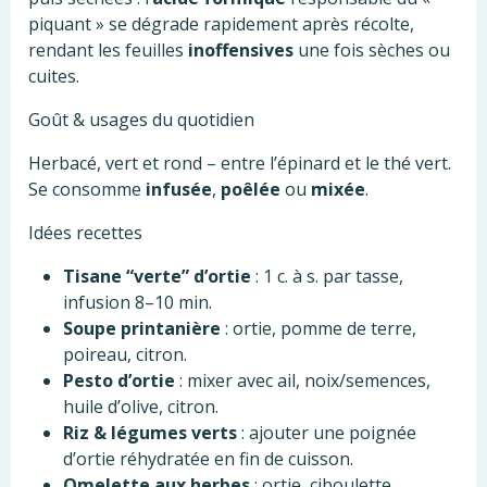
piquant » se dégrade rapidement après récolte,
rendant les feuilles
inoffensives
une fois sèches ou
cuites.
Goût & usages du quotidien
Herbacé, vert et rond – entre l’épinard et le thé vert.
Se consomme
infusée
,
poêlée
ou
mixée
.
Idées recettes
Tisane “verte” d’ortie
: 1 c. à s. par tasse,
infusion 8–10 min.
Soupe printanière
: ortie, pomme de terre,
poireau, citron.
Pesto d’ortie
: mixer avec ail, noix/semences,
huile d’olive, citron.
Riz & légumes verts
: ajouter une poignée
d’ortie réhydratée en fin de cuisson.
Omelette aux herbes
: ortie, ciboulette,