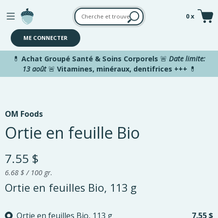
Aller au contenu principal
0 x
ME CONNECTER
💊
Achat Groupé Santé & Soins Corporels
🚨
Date limite:
13 août
🚨
Vitamines, minéraux, dentifrices +++
💊
OM Foods
Ortie en feuille Bio
7.55 $
6.68 $ / 100 gr.
Ortie en feuilles Bio, 113 g
Please select
Ortie en feuilles Bio, 113 g
7.55 $