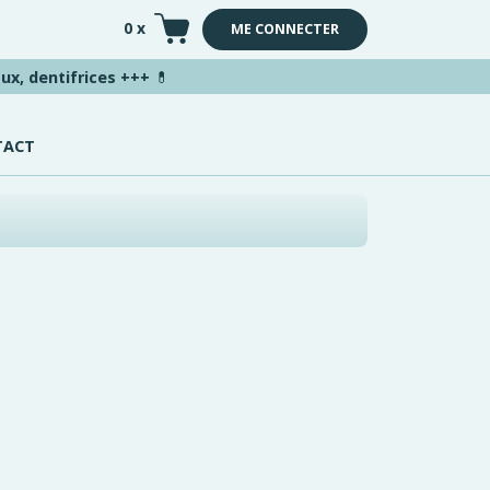
0 x
ME CONNECTER
ux, dentifrices +++
💊
TACT