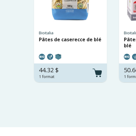
Bioitalia
Bioital
Pâtes de caserecce de blé
Pâte
blé
44.32 $
50.6
1 format
1 form
Pagination