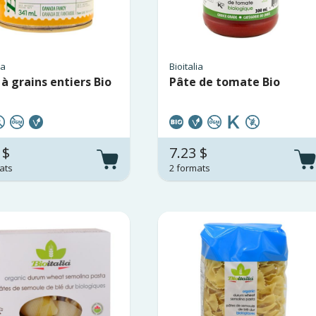
ia
Bioitalia
à grains entiers Bio
Pâte de tomate Bio
 $
7.23 $
ats
2 formats