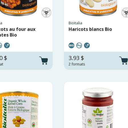
ia
Bioitalia
cots au four aux
Haricots blancs Bio
tes Bio
0 $
3.93 $
at
2 formats