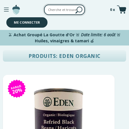
Aller au contenu principal
0 x
ME CONNECTER
🫒
Achat Groupé La Goutte d'Or
🚨
Date limite: 6 août
🚨
Huiles, vinaigres & tamari
🍎
PRODUITS: EDEN ORGANIC
RABAIS
20%