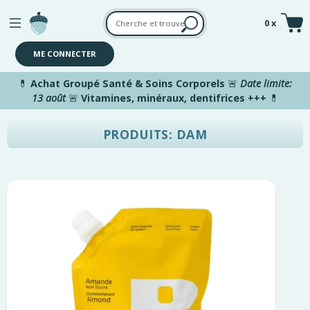
Aller au contenu principal
0 x
ME CONNECTER
💊
Achat Groupé Santé & Soins Corporels
🚨
Date limite:
13 août
🚨
Vitamines, minéraux, dentifrices +++
💊
PRODUITS: DAM