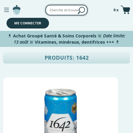
Aller au contenu principal
0 x
ME CONNECTER
💊
Achat Groupé Santé & Soins Corporels
🚨
Date limite:
13 août
🚨
Vitamines, minéraux, dentifrices +++
💊
PRODUITS: 1642