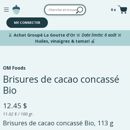
Aller au contenu principal
0 x
ME CONNECTER
🫒
Achat Groupé La Goutte d'Or
🚨
Date limite: 6 août
🚨
Huiles, vinaigres & tamari
🍎
OM Foods
Brisures de cacao concassé
Bio
12.45 $
11.02 $ / 100 gr.
Brisures de cacao concassé Bio, 113 g