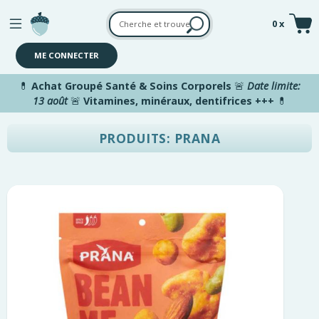
Aller au contenu principal
0 x
ME CONNECTER
💊
Achat Groupé Santé & Soins Corporels
🚨
Date limite:
13 août
🚨
Vitamines, minéraux, dentifrices +++
💊
PRODUITS: PRANA