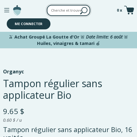
Aller au contenu principal
0 x
ME CONNECTER
🫒
Achat Groupé La Goutte d'Or
🚨
Date limite: 6 août
🚨
Huiles, vinaigres & tamari
🍎
Organyc
Tampon régulier sans
applicateur Bio
9.65 $
0.60 $ / u
Tampon régulier sans applicateur Bio, 16