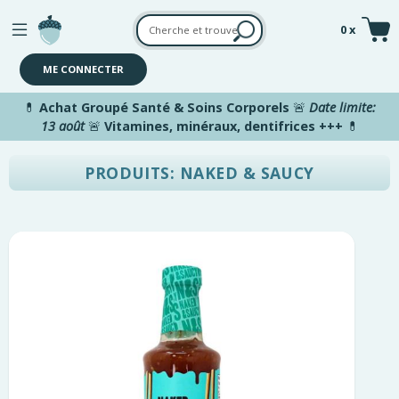
Aller au contenu principal
0 x
ME CONNECTER
💊
Achat Groupé Santé & Soins Corporels
🚨
Date limite:
13 août
🚨
Vitamines, minéraux, dentifrices +++
💊
PRODUITS: NAKED & SAUCY