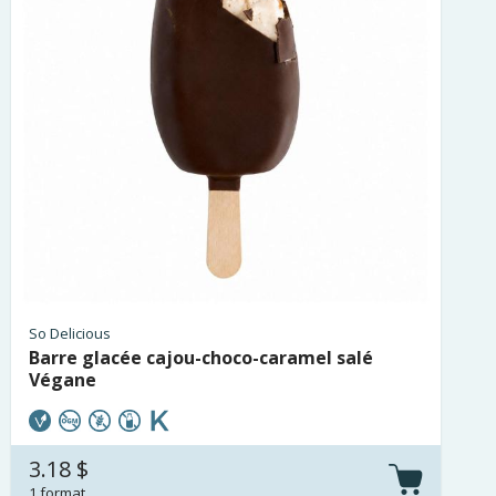
So Delicious
Barre glacée cajou-choco-caramel salé
Végane
3.18 $
1 format