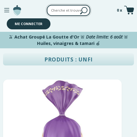
Aller au contenu principal
0 x
ME CONNECTER
🫒
Achat Groupé La Goutte d'Or
🚨
Date limite: 6 août
🚨
Huiles, vinaigres & tamari
🍎
PRODUITS : UNFI