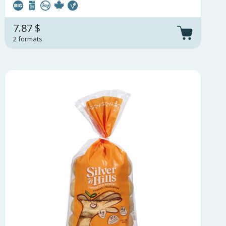
7.87 $
2 formats