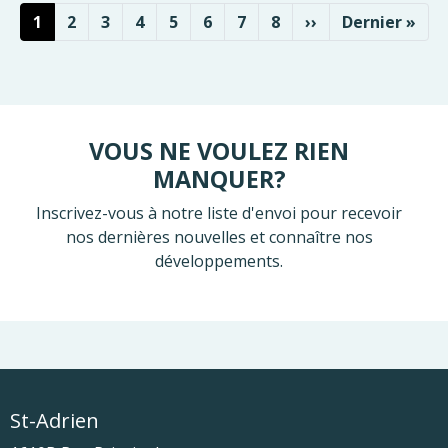
Pagination
Page courante
Page
Page
Page
Page
Page
Page
Page
Page suivante
Dernière pag
1
2
3
4
5
6
7
8
››
Dernier »
VOUS NE VOULEZ RIEN
MANQUER?
Inscrivez-vous à notre liste d'envoi pour recevoir
nos dernières nouvelles et connaître nos
développements.
St-Adrien