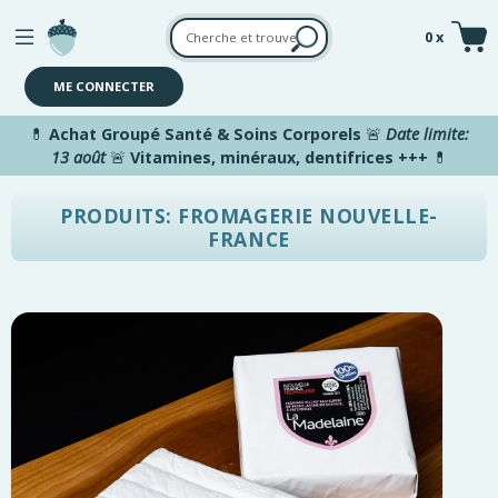
Aller au contenu principal
0 x
ME CONNECTER
💊
Achat Groupé Santé & Soins Corporels
🚨
Date limite:
13 août
🚨
Vitamines, minéraux, dentifrices +++
💊
PRODUITS: FROMAGERIE NOUVELLE-
FRANCE