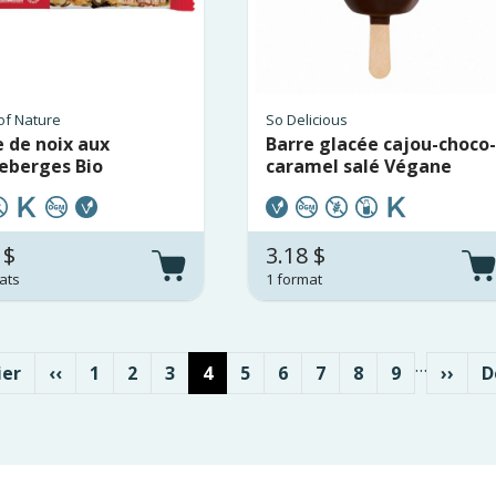
of Nature
So Delicious
e de noix aux
Barre glacée cajou-choco-
eberges Bio
caramel salé Végane
 $
3.18 $
ats
1 format
…
re page
Page précédente
Page
Page
Page
Page courante
Page
Page
Page
Page
Page
Page 
D
ier
‹‹
1
2
3
4
5
6
7
8
9
››
D