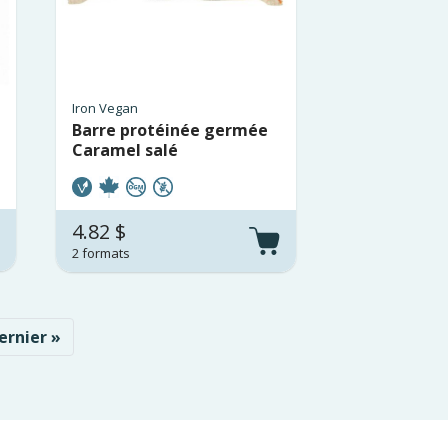
Iron Vegan
Barre protéinée germée
Caramel salé
4.82 $
2 formats
suivante
ernière page
ernier »