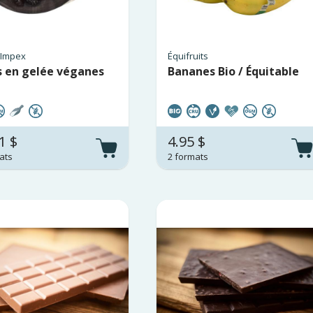
 Impex
Équifruits
s en gelée véganes
Bananes Bio / Équitable
1 $
4.95 $
ats
2 formats