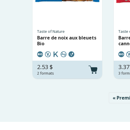
Taste of Nature
Taste 
Barre de noix aux bleuets
Barr
Bio
cann
2.53 $
3.37
2 formats
3 form
Pagination
Premiè
« Prem