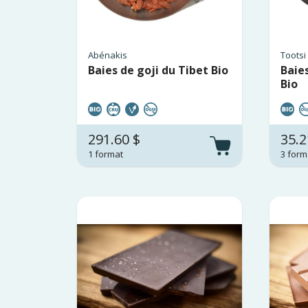
Abénakis
Tootsi
Baies de goji du Tibet Bio
Baie
Bio
291.60 $
35.2
1 format
3 form