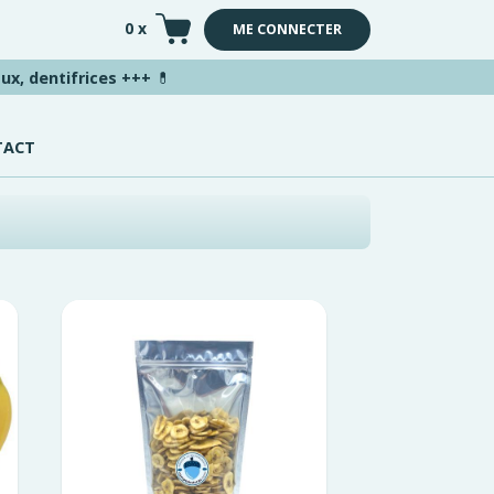
0 x
ME CONNECTER
ux, dentifrices +++
💊
TACT