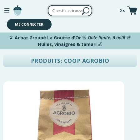
Aller au contenu principal
0 x
ME CONNECTER
🫒
Achat Groupé La Goutte d'Or
🚨
Date limite: 6 août
🚨
Huiles, vinaigres & tamari
🍎
PRODUITS: COOP AGROBIO