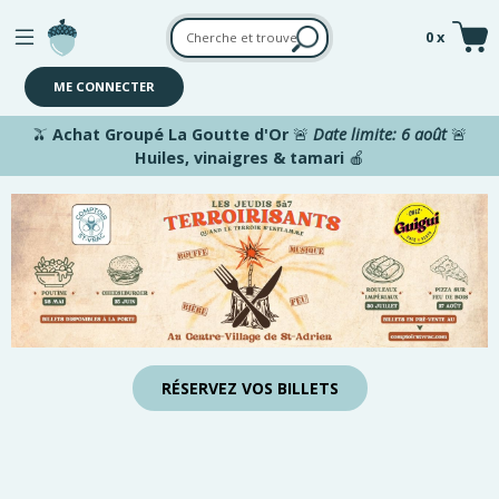
Aller au contenu principal
0 x
ME CONNECTER
🫒
Achat Groupé La Goutte d'Or
🚨
Date limite: 6 août
🚨
Huiles, vinaigres & tamari
🍎
RÉSERVEZ VOS BILLETS